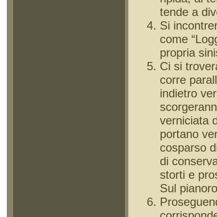
tende a div
Si incontre
come “Logge
propria sini
Ci si trove
corre paral
indietro ve
scorgeranno
verniciata d
portano ver
cosparso di 
di conserva
storti e pro
Sul pianoro
Proseguendo
corrisponde