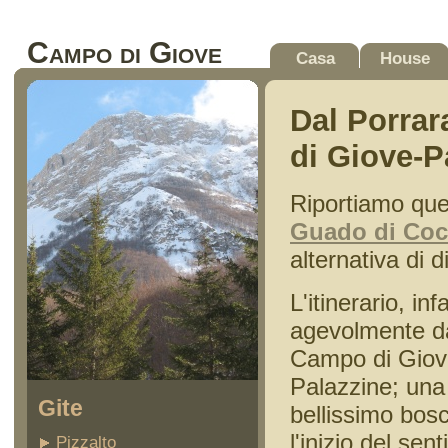
Campo di Giove
Casa
House
Dal Porrar
di Giove-P
Riportiamo ques
Guado di Coc
alternativa di 
L'itinerario, i
agevolmente da
Campo di Giove
Palazzine; una 
Gite
bellissimo bosc
l'inizio del sen
Pizzalto