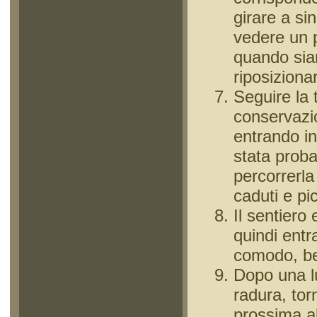
girare a si
vedere un 
quando sia
riposiziona
Seguire la t
conservazi
entrando in
stata prob
percorrerla
caduti e pic
Il sentiero
quindi entr
comodo, ben
Dopo una lu
radura, tor
prossima al