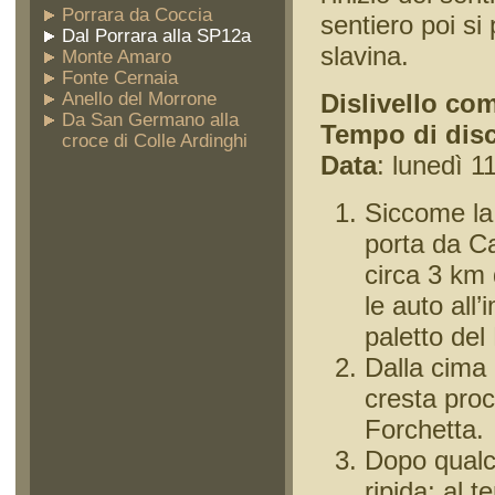
Porrara da Coccia
sentiero poi si
Dal Porrara alla SP12a
slavina.
Monte Amaro
Fonte Cernaia
Anello del Morrone
Dislivello co
Da San Germano alla
Tempo di dis
croce di Colle Ardinghi
Data
: lunedì 1
Siccome la
porta da Ca
circa 3 km
le auto all
paletto de
Dalla cima 
cresta proc
Forchetta.
Dopo qualc
ripida; al t